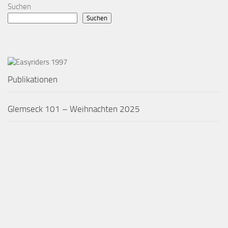
NÄCHSTER BEITRAG
Free-Wheels 1991-2001
VORHERIGER BEITRAG
Music was my first love
Suchen
Suchen
Publikationen
Glemseck 101 – Weihnachten 2025