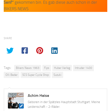
Senf“
gekommen bin. Es gab diese auch schon in der
BIKERS NEWS
SHARE
Tags:
Bikers News 1963
Fips
Huber Verlag
Intruder 1400
Olli Bader
SCS Super Cycle Shop
Suzuki
Achim Heise
Geboren in der Spätzles Hauptstadt Stuttgart. Meine
Leidenschaft - 2-Räder.