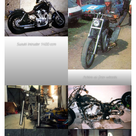
Suzuki Intruder 1400 ccm
Achim-at-free-wheels