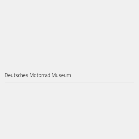
Deutsches Motorrad Museum
These are my memories 1989.
Custom & Classic Fest
MEHR