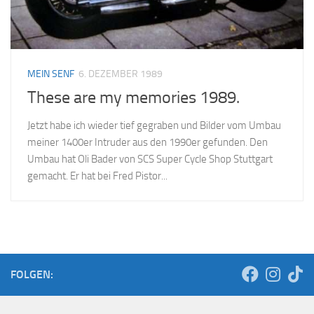
MEIN SENF
6. DEZEMBER 1989
These are my memories 1989.
Jetzt habe ich wieder tief gegraben und Bilder vom Umbau
meiner 1400er Intruder aus den 1990er gefunden. Den
Umbau hat Oli Bader von SCS Super Cycle Shop Stuttgart
gemacht. Er hat bei Fred Pistor...
FOLGEN: