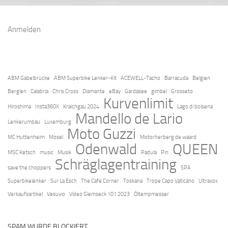
Anmelden
ABM Gabelbrücke
ABM Superbike Lenker-Kit
ACEWELL-Tacho
Barracuda
Belgien
Berglen
Calabria
Chris Cross
Diamante
eBay
Gardasee
gimbel
Grosseto
Kurvenlimit
Hiroshima
Insta360X
Kraichgau 2024
Lago di bolsena
Mandello de Lario
Lenkerumbau
Luxemburg
Moto Guzzi
MC Huttenheim
Mosel
Motorherberg de waard
Odenwald
QUEEN
MSC Ketsch
music
Musik
Padula
Pin
Schräglagentraining
save the choppers
SPA
Superbikelenker
Sur La Esch
The Cafe Corner
Toskana
Trope Capo Vaticano
Ultravox
Verkaufsartikel
Vesuvio
Video Glemseck 101 2023
Öltempmesser
SPAM WURDE BLOCKIERT