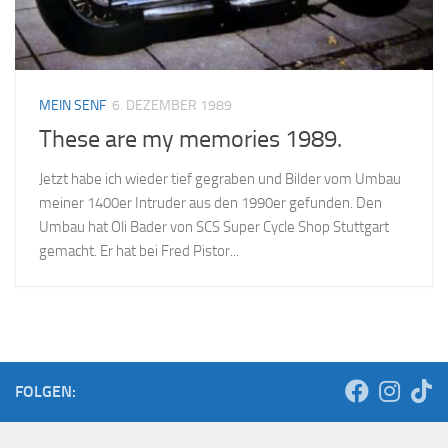
MEIN SENF
6. DEZEMBER 1989
These are my memories 1989.
Jetzt habe ich wieder tief gegraben und Bilder vom Umbau
meiner 1400er Intruder aus den 1990er gefunden. Den
Umbau hat Oli Bader von SCS Super Cycle Shop Stuttgart
gemacht. Er hat bei Fred Pistor...
FOLGEN: