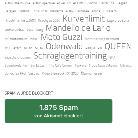
ABM Gabelbrücke
ABM Superbike Lenker-Kit
ACEWELL-Tacho
Barracuda
Belgien
Berglen
Calabria
Chris Cross
Diamante
eBay
Gardasee
gimbel
Grosseto
Kurvenlimit
Hiroshima
Insta360X
Kraichgau 2024
Lago di bolsena
Mandello de Lario
Lenkerumbau
Luxemburg
Moto Guzzi
MC Huttenheim
Mosel
Motorherberg de waard
Odenwald
QUEEN
MSC Ketsch
music
Musik
Padula
Pin
Schräglagentraining
save the choppers
SPA
Superbikelenker
Sur La Esch
The Cafe Corner
Toskana
Trope Capo Vaticano
Ultravox
Verkaufsartikel
Vesuvio
Video Glemseck 101 2023
Öltempmesser
SPAM WURDE BLOCKIERT
1.875 Spam
von
Akismet
blockiert