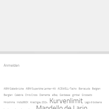
Anmelden
ABM Gabelbrücke
ABM Superbike Lenker-Kit
ACEWELL-Tacho
Barracuda
Belgien
Berglen
Calabria
Chris Cross
Diamante
eBay
Gardasee
gimbel
Grosseto
Kurvenlimit
Hiroshima
Insta360X
Kraichgau 2024
Lago di bolsena
Mandello de Lario