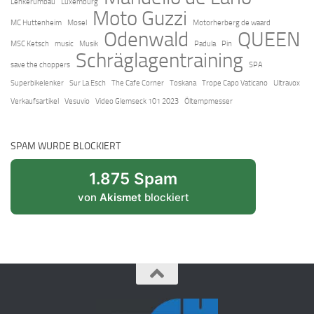
Lenkerumbau
Luxemburg
Moto Guzzi
MC Huttenheim
Mosel
Motorherberg de waard
Odenwald
QUEEN
MSC Ketsch
music
Musik
Padula
Pin
Schräglagentraining
save the choppers
SPA
Superbikelenker
Sur La Esch
The Cafe Corner
Toskana
Trope Capo Vaticano
Ultravox
Verkaufsartikel
Vesuvio
Video Glemseck 101 2023
Öltempmesser
SPAM WURDE BLOCKIERT
1.875 Spam
von
Akismet
blockiert