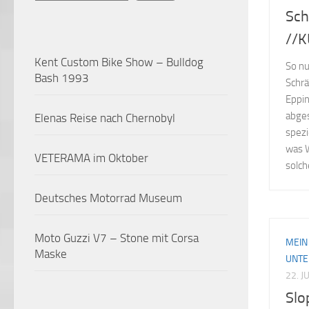
Sch
//
Kent Custom Bike Show – Bulldog
So nu
Bash 1993
Schrä
Eppin
abges
Elenas Reise nach Chernobyl
spezi
was W
VETERAMA im Oktober
solche
Deutsches Motorrad Museum
Moto Guzzi V7 – Stone mit Corsa
MEIN
Maske
UNT
22. J
Slo