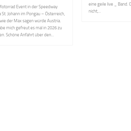
eine geile live _ Band.
otorrad Event in der Speedway
nicht,...
 St. Johann im Pongau – Österreich,
wie der Max sagen würde Austria.
abe mich gefreut es mal in 2026 zu
en. Schöne Anfahrt über den...