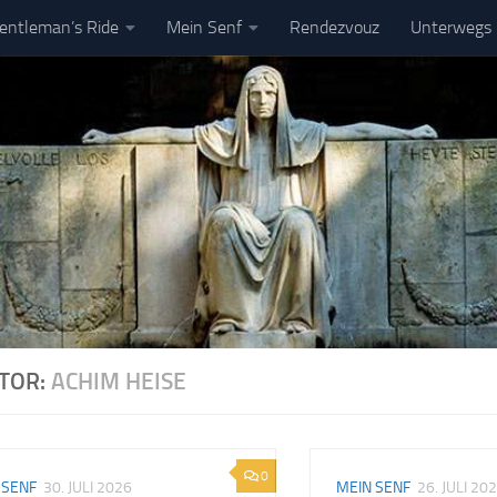
entleman’s Ride
Mein Senf
Rendezvouz
Unterwegs
pressum
DSGVO
TOR:
ACHIM HEISE
0
 SENF
30. JULI 2026
MEIN SENF
26. JULI 20