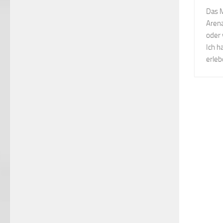
Das M
Arena
oder 
Ich h
erleb