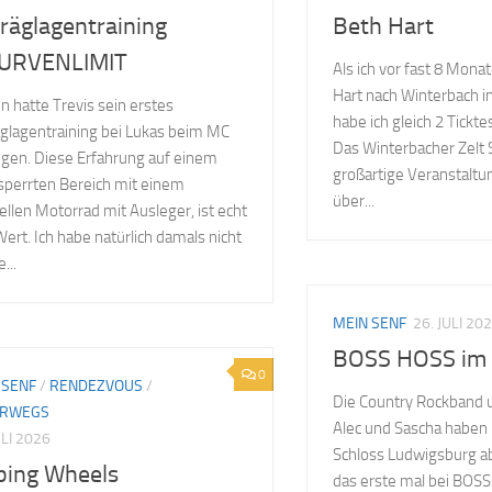
räglagentraining
Beth Hart
KURVENLIMIT
Als ich vor fast 8 Monat
Hart nach Winterbach i
n hatte Trevis sein erstes
habe ich gleich 2 Ticktes
glagentraining bei Lukas beim MC
Das Winterbacher Zelt S
gen. Diese Erfahrung auf einem
großartige Veranstalt
perrten Bereich mit einem
über...
ellen Motorrad mit Ausleger, ist echt
ert. Ich habe natürlich damals nicht
...
MEIN SENF
26. JULI 20
BOSS HOSS im 
0
 SENF
/
RENDEZVOUS
/
Die Country Rockband 
ERWEGS
Alec und Sascha haben
ULI 2026
Schloss Ludwigsburg ab
ping Wheels
das erste mal bei BOSS