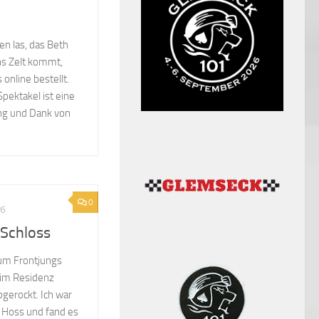
en las, das Beth
ns Zelt kommt,
 online bestellt.
pektakel ist eine
ung und Dank von
0
26
Schloss
um Frontjungs
 im Residenz
gerockt. Ich war
 Hoss und fand es