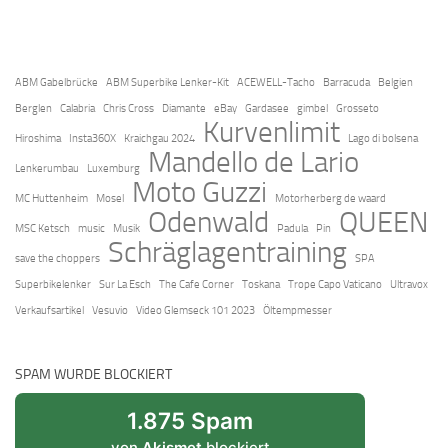
ABM Gabelbrücke
ABM Superbike Lenker-Kit
ACEWELL-Tacho
Barracuda
Belgien
Berglen
Calabria
Chris Cross
Diamante
eBay
Gardasee
gimbel
Grosseto
Kurvenlimit
Hiroshima
Insta360X
Kraichgau 2024
Lago di bolsena
Mandello de Lario
Lenkerumbau
Luxemburg
Moto Guzzi
MC Huttenheim
Mosel
Motorherberg de waard
Odenwald
QUEEN
MSC Ketsch
music
Musik
Padula
Pin
Schräglagentraining
save the choppers
SPA
Superbikelenker
Sur La Esch
The Cafe Corner
Toskana
Trope Capo Vaticano
Ultravox
Verkaufsartikel
Vesuvio
Video Glemseck 101 2023
Öltempmesser
SPAM WURDE BLOCKIERT
1.875 Spam
von
Akismet
blockiert