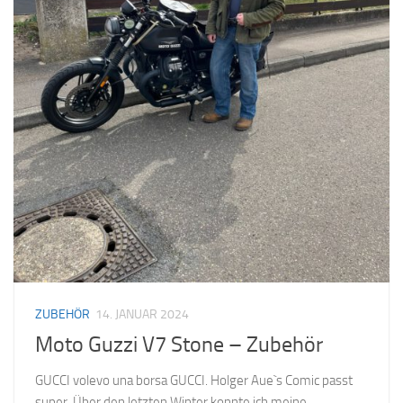
ZUBEHÖR
14. JANUAR 2024
Moto Guzzi V7 Stone – Zubehör
GUCCI volevo una borsa GUCCI. Holger Aue`s Comic passt
super. Über den letzten Winter konnte ich meine