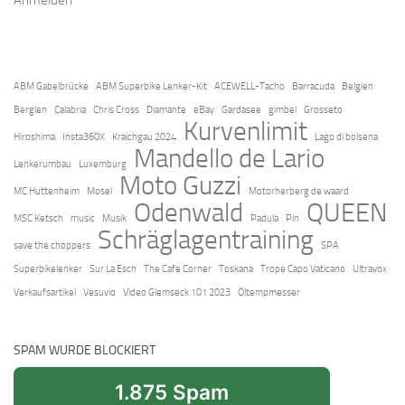
Anmelden
ABM Gabelbrücke
ABM Superbike Lenker-Kit
ACEWELL-Tacho
Barracuda
Belgien
Berglen
Calabria
Chris Cross
Diamante
eBay
Gardasee
gimbel
Grosseto
Kurvenlimit
Hiroshima
Insta360X
Kraichgau 2024
Lago di bolsena
Mandello de Lario
Lenkerumbau
Luxemburg
Moto Guzzi
MC Huttenheim
Mosel
Motorherberg de waard
Odenwald
QUEEN
MSC Ketsch
music
Musik
Padula
Pin
Schräglagentraining
save the choppers
SPA
Superbikelenker
Sur La Esch
The Cafe Corner
Toskana
Trope Capo Vaticano
Ultravox
Verkaufsartikel
Vesuvio
Video Glemseck 101 2023
Öltempmesser
SPAM WURDE BLOCKIERT
1.875 Spam