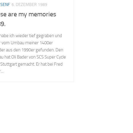
 SENF
6. DEZEMBER 1989
se are my memories
9.
 habe ich wieder tief gegraben und
er vom Umbau meiner 1400er
der aus den 1990er gefunden. Den
 hat Oli Bader von SCS Super Cycle
Stuttgart gemacht. Er hat bei Fred
...