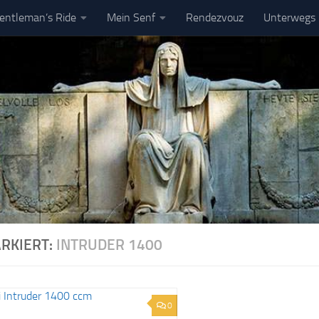
entleman’s Ride
Mein Senf
Rendezvouz
Unterwegs
pressum
DSGVO
RKIERT:
INTRUDER 1400
0