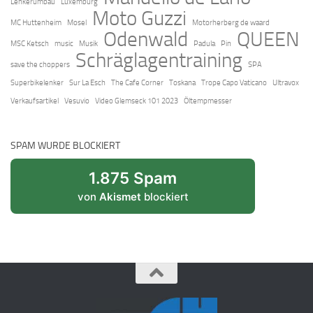
Lenkerumbau
Luxemburg
Moto Guzzi
MC Huttenheim
Mosel
Motorherberg de waard
Odenwald
QUEEN
MSC Ketsch
music
Musik
Padula
Pin
Schräglagentraining
save the choppers
SPA
Superbikelenker
Sur La Esch
The Cafe Corner
Toskana
Trope Capo Vaticano
Ultravox
Verkaufsartikel
Vesuvio
Video Glemseck 101 2023
Öltempmesser
SPAM WURDE BLOCKIERT
1.875 Spam
von
Akismet
blockiert