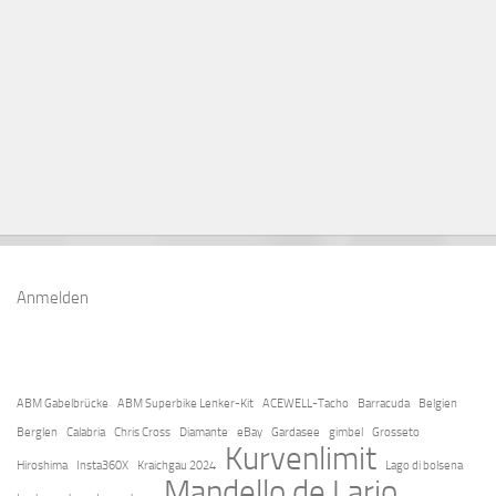
Anmelden
ABM Gabelbrücke
ABM Superbike Lenker-Kit
ACEWELL-Tacho
Barracuda
Belgien
Berglen
Calabria
Chris Cross
Diamante
eBay
Gardasee
gimbel
Grosseto
Kurvenlimit
Hiroshima
Insta360X
Kraichgau 2024
Lago di bolsena
Mandello de Lario