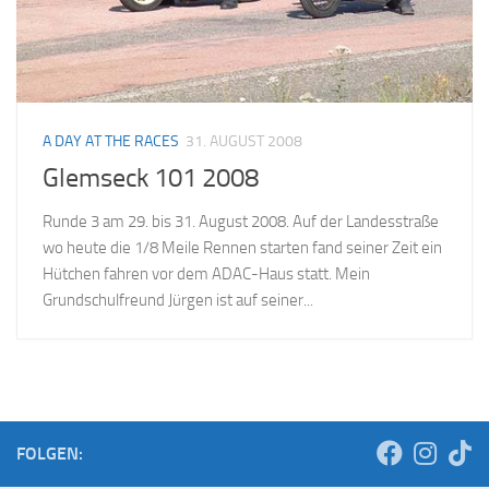
A DAY AT THE RACES
31. AUGUST 2008
Glemseck 101 2008
Runde 3 am 29. bis 31. August 2008. Auf der Landesstraße
wo heute die 1/8 Meile Rennen starten fand seiner Zeit ein
Hütchen fahren vor dem ADAC-Haus statt. Mein
Grundschulfreund Jürgen ist auf seiner...
FOLGEN: