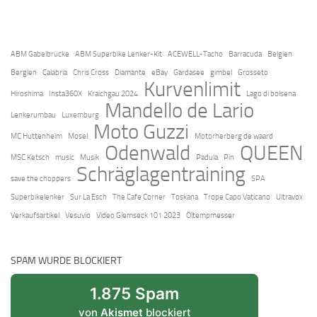
ABM Gabelbrücke
ABM Superbike Lenker-Kit
ACEWELL-Tacho
Barracuda
Belgien
Berglen
Calabria
Chris Cross
Diamante
eBay
Gardasee
gimbel
Grosseto
Kurvenlimit
Hiroshima
Insta360X
Kraichgau 2024
Lago di bolsena
Mandello de Lario
Lenkerumbau
Luxemburg
Moto Guzzi
MC Huttenheim
Mosel
Motorherberg de waard
Odenwald
QUEEN
MSC Ketsch
music
Musik
Padula
Pin
Schräglagentraining
save the choppers
SPA
Superbikelenker
Sur La Esch
The Cafe Corner
Toskana
Trope Capo Vaticano
Ultravox
Verkaufsartikel
Vesuvio
Video Glemseck 101 2023
Öltempmesser
SPAM WURDE BLOCKIERT
1.875 Spam
von
Akismet
blockiert