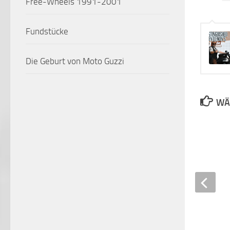
Free-Wheels 1991-2001
Fundstücke
Die Geburt von Moto Guzzi
Freddie Mercury`s Todestag
WÄR
Ultravox
3. APRIL 2024