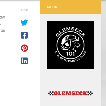
MEHR
SHARE
gen
s
ter.