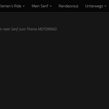
leman’s Ride
Mein Senf
Rendezvouz
Unterwegs
essum
DSGVO
der mein Senf zum Thema MOTORRAD.