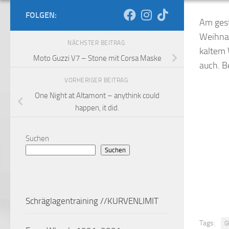
FOLGEN:
Am gest
Weihnac
NÄCHSTER BEITRAG
kaltem 
Moto Guzzi V7 – Stone mit Corsa Maske
auch. B
VORHERIGER BEITRAG
One Night at Altamont – anythink could
happen, it did.
Suchen
Suchen
Schräglagentraining //KURVENLIMIT
Tags:
G