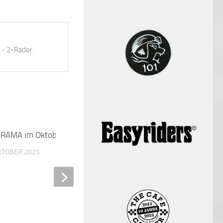
 - 2-Räder.
RAMA im Oktober
0
One Night at Altamont – a
could happen, it did.
OKTOBER 2025
24. DEZEMBER 2025