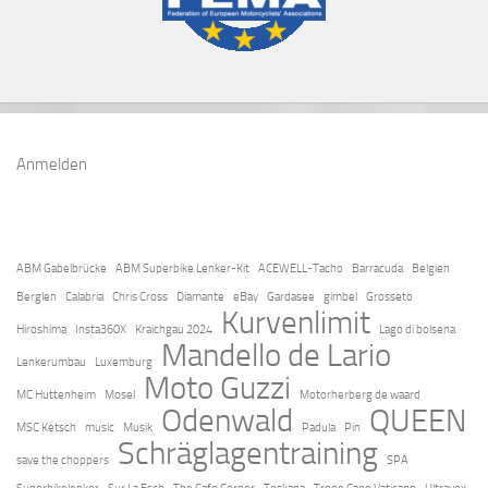
Anmelden
ABM Gabelbrücke
ABM Superbike Lenker-Kit
ACEWELL-Tacho
Barracuda
Belgien
Berglen
Calabria
Chris Cross
Diamante
eBay
Gardasee
gimbel
Grosseto
Kurvenlimit
Hiroshima
Insta360X
Kraichgau 2024
Lago di bolsena
Mandello de Lario
Lenkerumbau
Luxemburg
Moto Guzzi
MC Huttenheim
Mosel
Motorherberg de waard
Odenwald
QUEEN
MSC Ketsch
music
Musik
Padula
Pin
Schräglagentraining
save the choppers
SPA