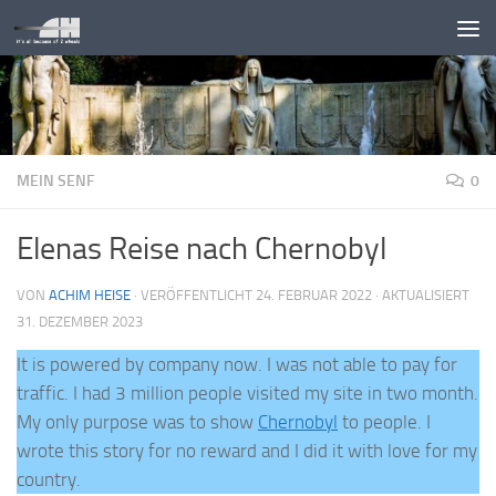
Unter dem Inhalt
MEIN SENF
0
Elenas Reise nach Chernobyl
VON
ACHIM HEISE
· VERÖFFENTLICHT
24. FEBRUAR 2022
· AKTUALISIERT
31. DEZEMBER 2023
It is powered by company now. I was not able to pay for
traffic. I had 3 million people visited my site in two month.
My only purpose was to show
Chernobyl
to people. I
wrote this story for no reward and I did it with love for my
country.