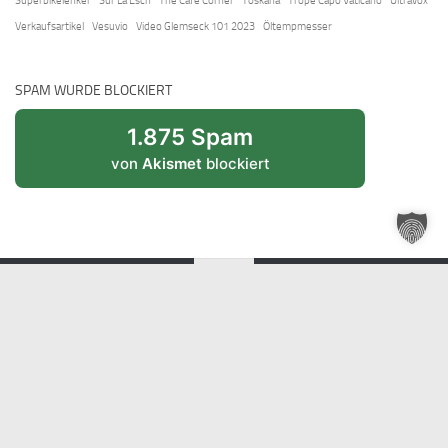
Superbikelenker
Sur La Esch
The Cafe Corner
Toskana
Trope Capo Vaticano
Ultravox
Verkaufsartikel
Vesuvio
Video Glemseck 101 2023
Öltempmesser
SPAM WURDE BLOCKIERT
1.875 Spam
von
Akismet
blockiert
der63 © 2026. Alle Rechte vorbehalten.