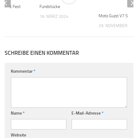
lassic Fest
Fundstücke
Moto Guzzi V7 Stone
24
16. MÄRZ 2024
29. NOVEMBER 202
SCHREIBE EINEN KOMMENTAR
Kommentar
*
Name
*
E-Mail-Adresse
*
Website