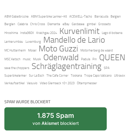
ABM Gabelbrücke
ABM Superbike Lenker-Kit
ACEWELL-Tacho
Barracuda
Belgien
Berglen
Calabria
Chris Cross
Diamante
eBay
Gardasee
gimbel
Grosseto
Kurvenlimit
Hiroshima
Insta360X
Kraichgau 2024
Lago di bolsena
Mandello de Lario
Lenkerumbau
Luxemburg
Moto Guzzi
MC Huttenheim
Mosel
Motorherberg de waard
Odenwald
QUEEN
MSC Ketsch
music
Musik
Padula
Pin
Schräglagentraining
save the choppers
SPA
Superbikelenker
Sur La Esch
The Cafe Corner
Toskana
Trope Capo Vaticano
Ultravox
Verkaufsartikel
Vesuvio
Video Glemseck 101 2023
Öltempmesser
SPAM WURDE BLOCKIERT
1.875 Spam
von
Akismet
blockiert