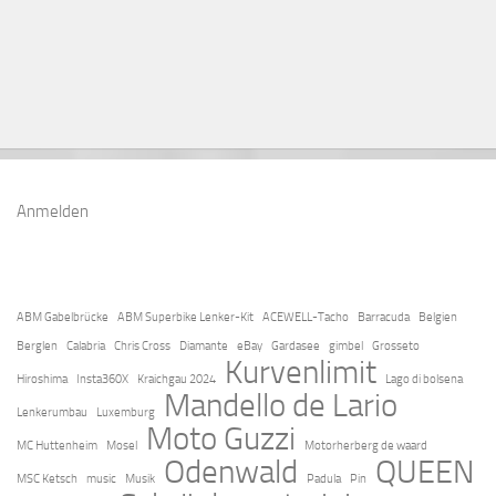
Anmelden
ABM Gabelbrücke
ABM Superbike Lenker-Kit
ACEWELL-Tacho
Barracuda
Belgien
Berglen
Calabria
Chris Cross
Diamante
eBay
Gardasee
gimbel
Grosseto
Kurvenlimit
Hiroshima
Insta360X
Kraichgau 2024
Lago di bolsena
Mandello de Lario
Lenkerumbau
Luxemburg
Moto Guzzi
MC Huttenheim
Mosel
Motorherberg de waard
Odenwald
QUEEN
MSC Ketsch
music
Musik
Padula
Pin