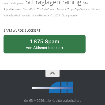
Schräglagentraining
save the choppers
SPA
Superbikelenker
Sur La Esch
The Cafe Corner
Toskana
Trope Capo Vaticano
Ultravox
Verkaufsartikel
Vesuvio
Video Glemseck 101 2023
Öltempmesser
SPAM WURDE BLOCKIERT
1.875 Spam
von
Akismet
blockiert
der63 © 2026. Alle Rechte vorbehalten.