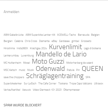
Anmelden
ABM Gabelbrücke
ABM Superbike Lenker-Kit
ACEWELL-Tacho
Barracuda
Belgien
Berglen
Calabria
Chris Cross
Diamante
eBay
Gardasee
gimbel
Grosseto
Kurvenlimit
Hiroshima
Insta360X
Kraichgau 2024
Lago di bolsena
Mandello de Lario
Lenkerumbau
Luxemburg
Moto Guzzi
MC Huttenheim
Mosel
Motorherberg de waard
Odenwald
QUEEN
MSC Ketsch
music
Musik
Padula
Pin
Schräglagentraining
save the choppers
SPA
Superbikelenker
Sur La Esch
The Cafe Corner
Toskana
Trope Capo Vaticano
Ultravox
Verkaufsartikel
Vesuvio
Video Glemseck 101 2023
Öltempmesser
SPAM WURDE BLOCKIERT