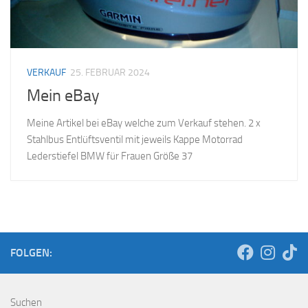
VERKAUF
25. FEBRUAR 2024
Mein eBay
Meine Artikel bei eBay welche zum Verkauf stehen. 2 x
Stahlbus Entlüftsventil mit jeweils Kappe Motorrad
Lederstiefel BMW für Frauen Größe 37
FOLGEN:
Suchen