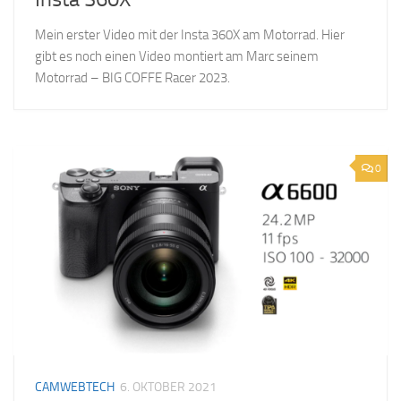
Mein erster Video mit der Insta 360X am Motorrad. Hier
gibt es noch einen Video montiert am Marc seinem
Motorrad – BIG COFFE Racer 2023.
0
CAMWEBTECH
6. OKTOBER 2021