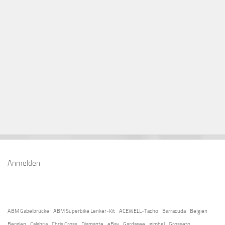
Anmelden
ABM Gabelbrücke
ABM Superbike Lenker-Kit
ACEWELL-Tacho
Barracuda
Belgien
Berglen
Calabria
Chris Cross
Diamante
eBay
Gardasee
gimbel
Grosseto