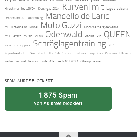
Kurvenlimit
Hiroshima
Insta360X
Kraichgau 2024
Lago di bolsena
Mandello de Lario
Lenkerumbau
Luxemburg
Moto Guzzi
MC Huttenheim
Mosel
Motorherberg de waard
Odenwald
QUEEN
MSC Ketsch
music
Musik
Padula
Pin
Schräglagentraining
save the choppers
SPA
Superbikelenker
Sur La Esch
The Cafe Corner
Toskana
Trope Capo Vaticano
Ultravox
Verkaufsartikel
Vesuvio
Video Glemseck 101 2023
Öltempmesser
SPAM WURDE BLOCKIERT
1.875 Spam
von
Akismet
blockiert