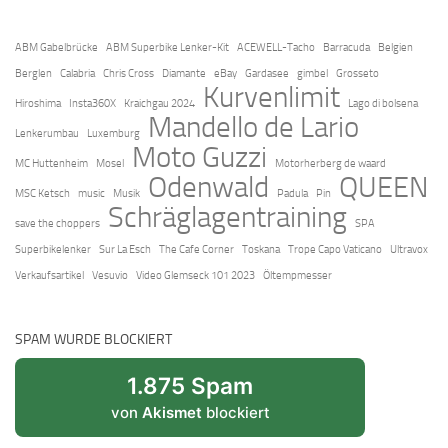
ABM Gabelbrücke
ABM Superbike Lenker-Kit
ACEWELL-Tacho
Barracuda
Belgien
Berglen
Calabria
Chris Cross
Diamante
eBay
Gardasee
gimbel
Grosseto
Kurvenlimit
Hiroshima
Insta360X
Kraichgau 2024
Lago di bolsena
Mandello de Lario
Lenkerumbau
Luxemburg
Moto Guzzi
MC Huttenheim
Mosel
Motorherberg de waard
Odenwald
QUEEN
MSC Ketsch
music
Musik
Padula
Pin
Schräglagentraining
save the choppers
SPA
Superbikelenker
Sur La Esch
The Cafe Corner
Toskana
Trope Capo Vaticano
Ultravox
Verkaufsartikel
Vesuvio
Video Glemseck 101 2023
Öltempmesser
SPAM WURDE BLOCKIERT
1.875 Spam
von
Akismet
blockiert