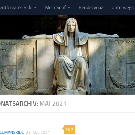
entleman’s Ride
Mein Senf
Rendezvouz
Unterwegs
pressum
DSGVO
NATSARCHIV:
MAI 2021
0
LEMANSRIDE
23. MAI 2021