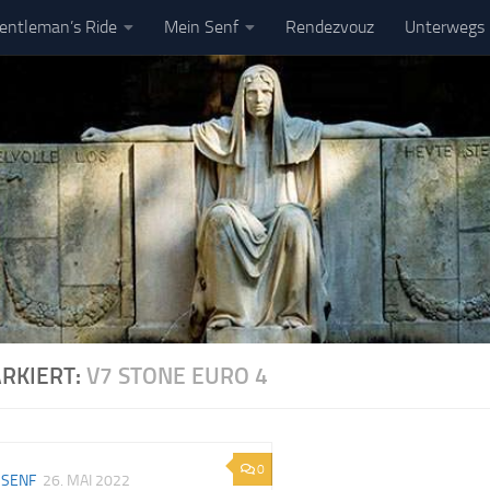
entleman’s Ride
Mein Senf
Rendezvouz
Unterwegs
pressum
DSGVO
RKIERT:
V7 STONE EURO 4
0
 SENF
26. MAI 2022