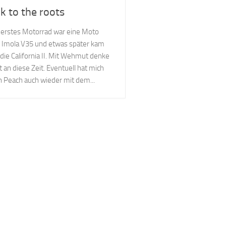
k to the roots
erstes Motorrad war eine Moto
 Imola V35 und etwas später kam
die California II. Mit Wehmut denke
ft an diese Zeit. Eventuell hat mich
 Peach auch wieder mit dem...