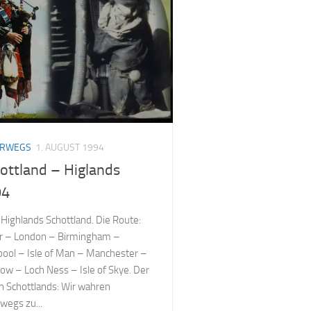
ERWEGS
1. AUGUST 1994
ottland – Higlands
94
Highlands Schottland. Die Route:
r – London – Birmingham –
pool – Isle of Man – Manchester –
ow – Loch Ness – Isle of Skye. Der
 Schottlands: Wir wahren
wegs zu...