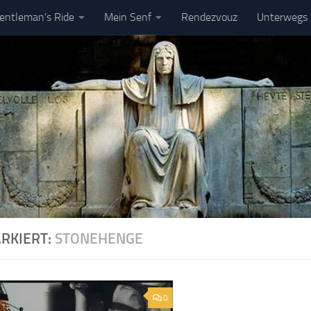
entleman’s Ride
Mein Senf
Rendezvouz
Unterwegs
pressum
DSGVO
RKIERT:
STONEHENGE
0