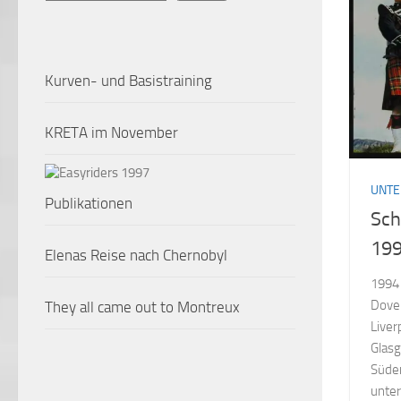
Kurven- und Basistraining
KRETA im November
UNT
Publikationen
Sch
19
Elenas Reise nach Chernobyl
1994 
Dove
They all came out to Montreux
Liver
Glasg
Süden
unter