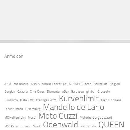
Anmelden
ABM Gabelbrücke
ABM Superbike Lenker-Kit
ACEWELL-Tacho
Barracuda
Belgien
Berglen
Calabria
Chris Cross
Diamante
eBay
Gardasee
gimbel
Grosseto
Kurvenlimit
Hiroshima
Insta360X
Kraichgau 2024
Lago di bolsena
Mandello de Lario
Lenkerumbau
Luxemburg
Moto Guzzi
MC Huttenheim
Mosel
Motorherberg de waard
Odenwald
QUEEN
MSC Ketsch
music
Musik
Padula
Pin