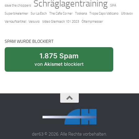
Schräglagentraining
save the choppers
SPA
Superbikelenker
Sur La Esch
The Cafe Corner
Toskana
Trope Capo Vaticano
Ultravox
Verkaufsartikel
Vesuvio
Video Glemseck 101 2023
Öltempmesser
SPAM WURDE BLOCKIERT
1.875 Spam
von
Akismet
blockiert
der63 © 2026. Alle Rechte vorbehalten.