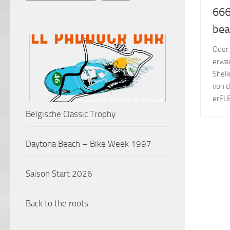
666
bea
Oder 
erwac
Shell
von d
erFLE
Belgische Classic Trophy
Daytona Beach – Bike Week 1997
Saison Start 2026
Back to the roots