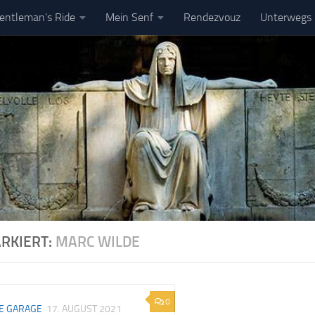
entleman’s Ride
Mein Senf
Rendezvouz
Unterwegs
pressum
DSGVO
RKIERT:
MARC WILDE
0
E GARAGE
17. AUGUST 2021