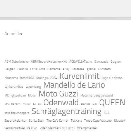
Anmelden
ABM Gabelbrücke
ABM Superbike Lenker-Kit
ACEWELL-Tacho
Barracuda
Belgien
Berglen
Calabria
Chris Cross
Diamante
eBay
Gardasee
gimbel
Grosseto
Kurvenlimit
Hiroshima
Insta360X
Kraichgau 2024
Lago di bolsena
Mandello de Lario
Lenkerumbau
Luxemburg
Moto Guzzi
MC Huttenheim
Mosel
Motorherberg de waard
Odenwald
QUEEN
MSC Ketsch
music
Musik
Padula
Pin
Schräglagentraining
save the choppers
SPA
Superbikelenker
Sur La Esch
The Cafe Corner
Toskana
Trope Capo Vaticano
Ultravox
Verkaufsartikel
Vesuvio
Video Glemseck 101 2023
Öltempmesser