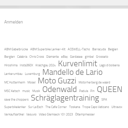
Anmelden
ABM Gabelbrücke
ABM Superbike Lenker-Kit
ACEWELL-Tacho
Barracuda
Belgien
Berglen
Calabria
Chris Cross
Diamante
eBay
Gardasee
gimbel
Grosseto
Kurvenlimit
Hiroshima
Insta360X
Kraichgau 2024
Lago di bolsena
Mandello de Lario
Lenkerumbau
Luxemburg
Moto Guzzi
MC Huttenheim
Mosel
Motorherberg de waard
Odenwald
QUEEN
MSC Ketsch
music
Musik
Padula
Pin
Schräglagentraining
save the choppers
SPA
Superbikelenker
Sur La Esch
The Cafe Corner
Toskana
Trope Capo Vaticano
Ultravox
Verkaufsartikel
Vesuvio
Video Glemseck 101 2023
Öltempmesser