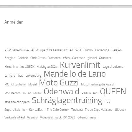
Anmelden
ABM Gabelbrücke
ABM Superbike Lenker-Kit
ACEWELL-Tacho
Barracuda
Belgien
Berglen
Calabria
Chris Cross
Diamante
eBay
Gardasee
gimbel
Grosseto
Kurvenlimit
Hiroshima
Insta360X
Kraichgau 2024
Lago di bolsena
Mandello de Lario
Lenkerumbau
Luxemburg
Moto Guzzi
MC Huttenheim
Mosel
Motorherberg de waard
Odenwald
QUEEN
MSC Ketsch
music
Musik
Padula
Pin
Schräglagentraining
save the choppers
SPA
Superbikelenker
Sur La Esch
The Cafe Corner
Toskana
Trope Capo Vaticano
Ultravox
Verkaufsartikel
Vesuvio
Video Glemseck 101 2023
Öltempmesser